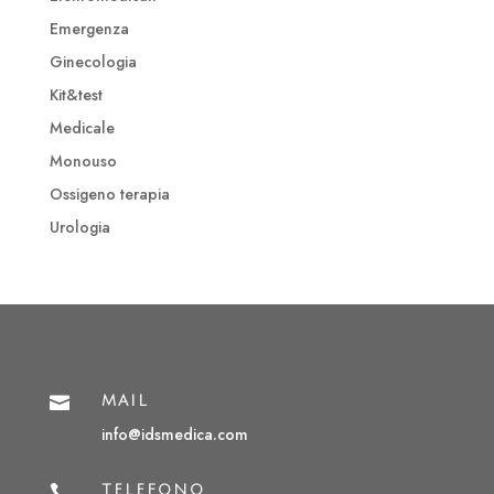
Emergenza
Ginecologia
Kit&test
Medicale
Monouso
Ossigeno terapia
Urologia

MAIL
info@idsmedica.com

TELEFONO