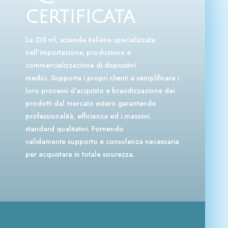
certificata
La IDS srl, azienda italiana specializzata
nell’importazione, produzione e
commercializzazione di dispositivi
medici.
Supporta i propri clienti a semplificare i
loro processi d’acquisto e brandizzazione dei
prodotti dal mercato estero garantendo
professionalità, efficienza ed i massimi
standard qualitativi. F
ornendo
validamente
supporto e consulenza necessaria
per acquistare in totale sicurezza.