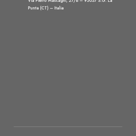
Via Pietro Mascagni, 27/B – 95037 S.G. La
Punta (CT) – Italia