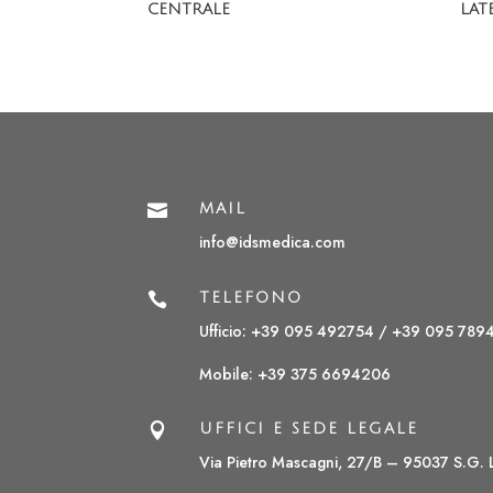
CENTRALE
LAT

MAIL
info@idsmedica.com

TELEFONO
Ufficio: +39 095 492754 /
+39 095 789
Mobile:
+39 375 6694206

UFFICI E SEDE LEGALE
Via Pietro Mascagni, 27/B – 95037 S.G. L