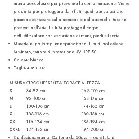
meno pericolosi e per prevenire la contaminazione. Viene
prodotta per proteggere dai rifiuti liquidi pericolosi che
possono schizzare sulla persona e dalle semplici tossine
presenti nell’aria. La tuta protegge il corpo
dell’utilizzatore con esclusione di mani, piedi e faccia.
Materiale: polipropilene spundbond, film di polietilene
laminato, fattore di protezione UV UPF 50+
Colore: bianco
Taglie e misure:
MISURA
CIRCONFERENZA TORACE
ALTEZZA
S
84-92 cm
162-170 cm
M
92-100 cm
168-176 cm
L
100-108 cm
174-182 cm
XL
108-116 cm
180-188 cm
XXL
116-124 cm
186-194 cm
XXXL
124-132 cm
194-200 cm
Confezionamento: Cartone da 50pz. – ogni tuta è