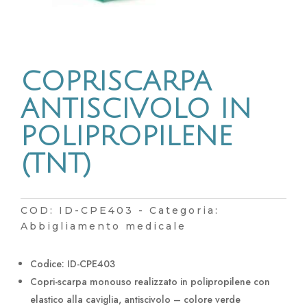
COPRISCARPA
ANTISCIVOLO IN
POLIPROPILENE
(TNT)
COD:
ID-CPE403
Categoria:
Abbigliamento medicale
Codice: ID-CPE403
Copri-scarpa monouso realizzato in polipropilene con
elastico alla caviglia, antiscivolo – colore verde